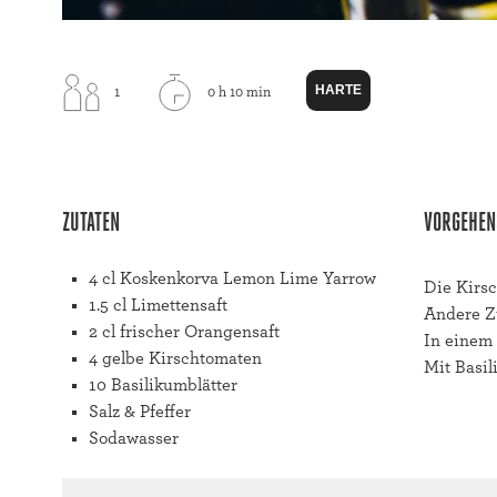
HARTE
1
0 h 10 min
ZUTATEN
VORGEHEN
4 cl Koskenkorva Lemon Lime Yarrow
Die Kirs
1.5 cl Limettensaft
Andere Zu
2 cl frischer Orangensaft
In einem 
4 gelbe Kirschtomaten
Mit Basil
10 Basilikumblätter
Salz & Pfeffer
Sodawasser