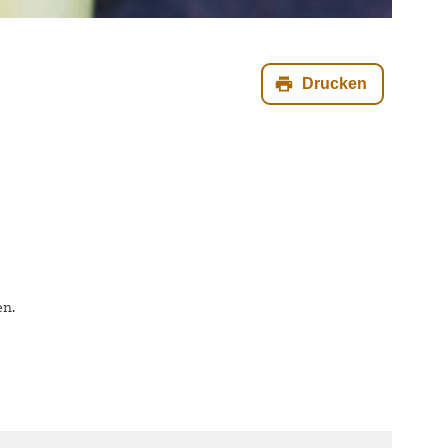
Drucken
en.