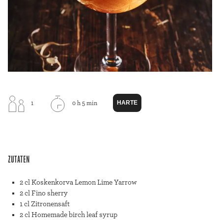
HARTE
1
0 h 5 min
ZUTATEN
2 cl Koskenkorva Lemon Lime Yarrow
2 cl Fino sherry
1 cl Zitronensaft
2 cl Homemade birch leaf syrup